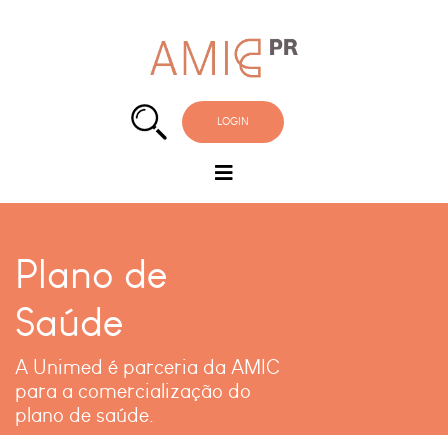
LOGIN
Plano de
Saúde
A Unimed é parceria da AMIC
para a comercialização do
plano de saúde.