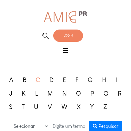
LOGIN
A
B
C
D
E
F
G
H
I
J
K
L
M
N
O
P
Q
R
S
T
U
V
W
X
Y
Z
Pesquisar