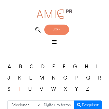
LOGIN
A
B
C
D
E
F
G
H
I
J
K
L
M
N
O
P
Q
R
S
T
U
V
W
X
Y
Z
Pesquisar