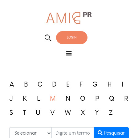
LOGIN
A
B
C
D
E
F
G
H
I
J
K
L
M
N
O
P
Q
R
S
T
U
V
W
X
Y
Z
Pesquisar